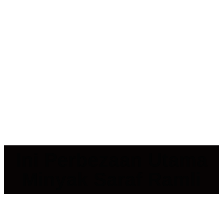
Ini Perbezaan Utama
Minyak Saraf Ramli